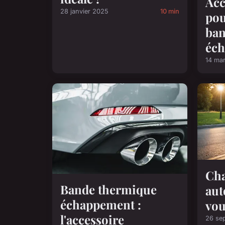
Acc
28 janvier 2025
10 min
pou
ban
éc
14 ma
Cha
Bande thermique
aut
échappement :
vou
l'accessoire
26 se