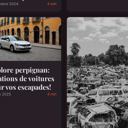
tobre 2024
4 min
lore perpignan:
ations de voitures
r vos escapades!
s 2025
4 min