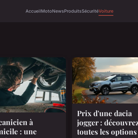
Accueil
Moto
News
Produits
Sécurité
Voiture
Prix d'une dacia
anicien à
jogger : découvre
icile : une
toutes les options 