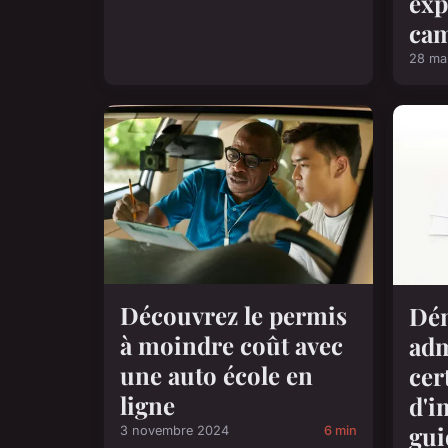
exp
cam
28 ma
Découvrez le permis
Dé
à moindre coût avec
adm
une auto école en
cer
ligne
d'i
gui
3 novembre 2024
6 min