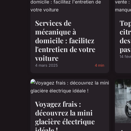
Services de
Top
mécanique à
cit
domicile : facilitez
des
l'entretien de votre
pa
voiture
14 fév
4 mars 2025
4 min
Voyagez frais :
découvrez la mini
glacière électrique
idéale !