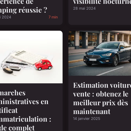
visibilité nocturn
érience de
ping réussie ?
28 mai 2024
i 2024
7 min
Estimation voitur
marches
vente : obtenez le
inistratives en
meilleur prix dès
tificat
maintenant
mmatriculation :
14 janvier 2025
de complet