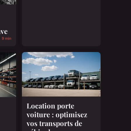
ave
9 min
Location porte
voiture : optimisez
vos transports de