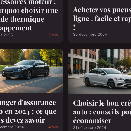
essoires moteur :
Achetez vos pneu
rquoi choisir une
ligne : facile et ra
de thermique
!
happement
30 décembre 2024
rs 2025
6 min
nger d'assurance
Choisir le bon cré
o en 2024 : ce que
auto : conseils po
s devez savoir
économiser
ptembre 2024
4 min
31 décembre 2024