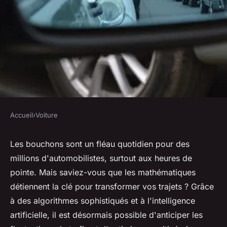
Accueil
›
Voiture
VOITURE
Évitez les bouchons : comment
Les bouchons sont un fléau quotidien pour des
millions d'automobilistes, surtout aux heures de
les maths transforment vos
pointe. Mais saviez-vous que les mathématiques
trajets
détiennent la clé pour transformer vos trajets ? Grâce
à des algorithmes sophistiqués et à l'intelligence
Martin
•
3 janvier 2025
•
5 min de lecture
artificielle, il est désormais possible d'anticiper les