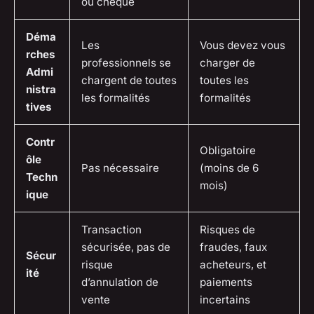
ou chèque
Déma
Les
Vous devez vous
rches
professionnels se
charger de
Admi
chargent de toutes
toutes les
nistra
les formalités
formalités
tives
Contr
Obligatoire
ôle
Pas nécessaire
(moins de 6
Techn
mois)
ique
Transaction
Risques de
sécurisée, pas de
fraudes, faux
Sécur
risque
acheteurs, et
ité
d’annulation de
paiements
vente
incertains