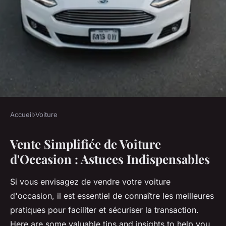
Accueil
›
Voiture
VOITURE
Vente Simplifiée de Voiture
Vente simplifiée de voiture
d'Occasion : Astuces Indispensables
d'occasion : astuces
indispensables
Si vous envisagez de vendre votre voiture
d'occasion, il est essentiel de connaître les meilleures
Martin
•
24 février 2025
•
5 min de lecture
pratiques pour faciliter et sécuriser la transaction.
Here are some valuable tips and insights to help you