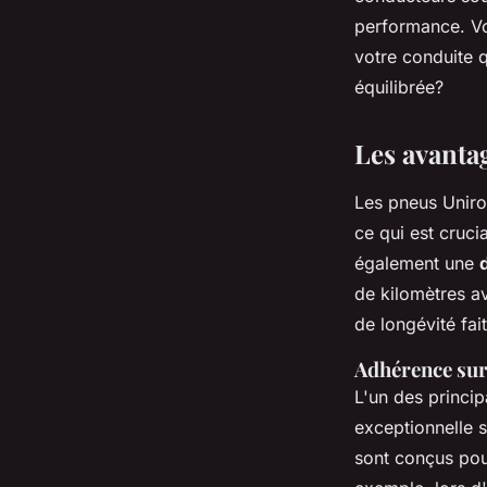
Martin
•
17 février 2025
•
9 min de lecture
performance. Vo
votre conduite q
équilibrée?
Les avanta
Les pneus Uniro
ce qui est cruci
également une
de kilomètres a
de longévité fa
Adhérence sur
L'un des princip
exceptionnelle s
sont conçus pour