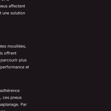
eus affectent
t une solution
utes mouillées,
ls offrent
parcourir plus
 performance et
e adhérence
n
, ces pneus
quaplanage. Par