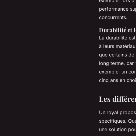
exemple, lors d
performance sup
concurrents.
Durabilité et 
La durabilité es
à leurs matéria
que certains de
long terme, car
exemple, un con
cinq ans en cho
Les différ
Uniroyal propo
spécifiques. Que
une solution pou