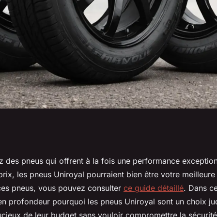
uniroyal : alliez
z des pneus qui offrent à la fois une performance exception
prix, les pneus Uniroyal pourraient bien être votre meilleure
nomies
 ces pneus, vous pouvez consulter
ce guide détaillé
. Dans ce
en profondeur pourquoi les pneus Uniroyal sont un choix ju
cieux de leur budget sans vouloir compromettre la sécurité 