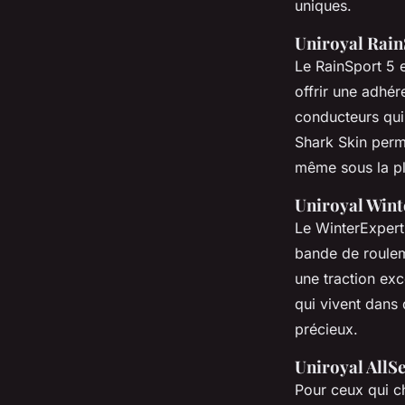
uniques.
Uniroyal Rain
Le RainSport 5 
offrir une adhér
conducteurs qui 
Shark Skin
perme
même sous la pl
Uniroyal Wint
Le WinterExpert 
bande de roulem
une traction exc
qui vivent dans 
précieux.
Uniroyal AllS
Pour ceux qui ch