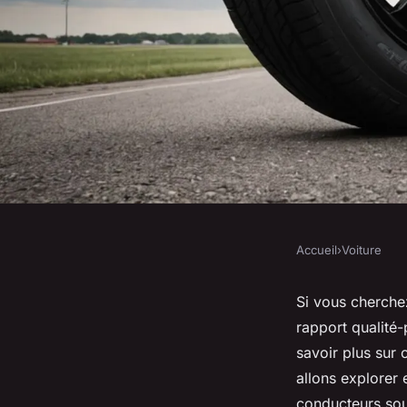
Accueil
›
Voiture
VOITURE
Les meilleurs pneus 
Si vous cherche
rapport qualité-
performance et éco
savoir plus sur
allons explorer 
conducteurs sou