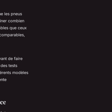
ue les pneus
rminer combien
ables que ceux
 comparables,
vant de faire
 des tests
férents modèles
ente
nce