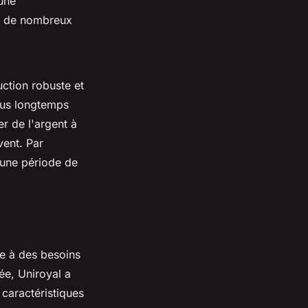
 une
 à de nombreux
uction robuste et
lus longtemps
r de l'argent à
vent. Par
 une période de
e à des besoins
ée, Uniroyal a
 caractéristiques