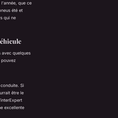
 l'année, que ce
pneus été et
s qui ne
éhicule
s avec quelques
s pouvez
conduite. Si
rrait être le
WinterExpert
ne excellente