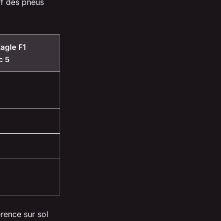
if des pneus
agle F1
c 5
rence sur sol