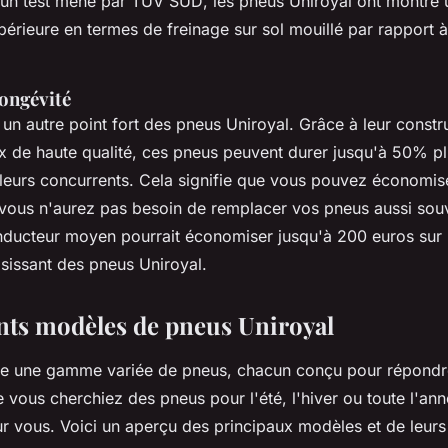
'un test mené par
TÜV SÜD
, les pneus Uniroyal ont montré
érieure en termes de freinage sur sol mouillé par rapport
longévité
t un autre point fort des pneus Uniroyal. Grâce à leur constr
ux de haute qualité, ces pneus peuvent durer jusqu'à 50% p
 leurs concurrents. Cela signifie que vous pouvez économise
 vous n'aurez pas besoin de remplacer vos pneus aussi sou
ducteur moyen pourrait économiser jusqu'à 200 euros sur
isissant des pneus Uniroyal.
ents modèles de pneus Uniroyal
se une gamme variée de pneus, chacun conçu pour répondr
 vous cherchiez des pneus pour l'été, l'hiver ou toute l'ann
r vous. Voici un aperçu des principaux modèles et de leurs