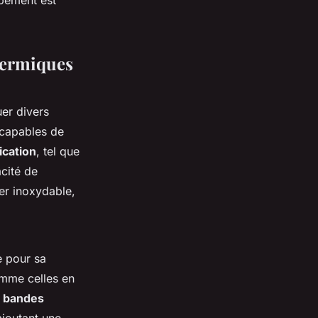
ppement est
hermiques
er divers
 capables de
ication
, tel que
acité de
cier inoxydable,
e pour sa
omme celles en
s
bandes