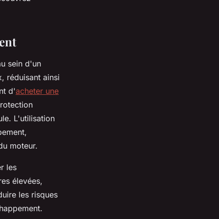
ent
au sein d'un
 réduisant ainsi
nt d'
acheter une
rotection
. L'utilisation
ppement,
 du moteur.
r les
es élevées,
uire les risques
échappement.