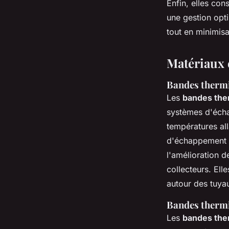
Enfin, elles con
une gestion opti
tout en minimis
Matériaux 
Bandes thermi
Les
bandes the
systèmes d'écha
températures all
d'échappement e
l'amélioration 
collecteurs. Ell
autour des tuy
Bandes thermi
Les
bandes the