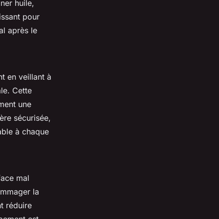
er huile,
issant pour
al après le
 en veillant à
le. Cette
ement une
ère sécurisée,
dable à chaque
face mal
dommager la
t réduire