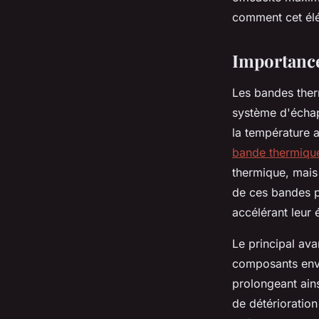
moteur
comment cet élé
Martin
•
24 janvier 2025
•
6 min de lecture
Importanc
Les bandes therm
système d'échap
la température a
bande thermiqu
thermique, mais 
de ces bandes p
accélérant leur 
Le principal av
composants envi
prolongeant ains
de détérioratio