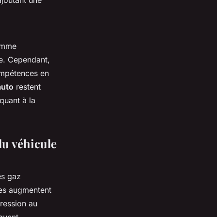
ajoutant une
comme
ue. Cependant,
compétences en
auto
restent
quant à la
du véhicule
es gaz
des augmentent
pression au