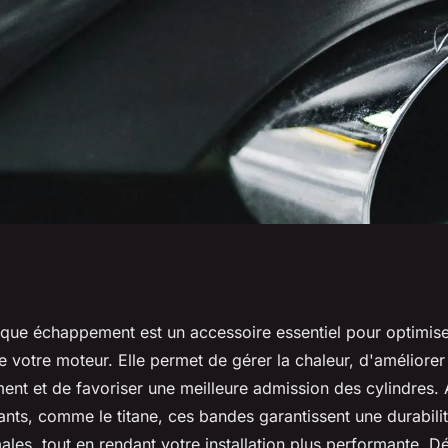
chappement :
que échappement est un accessoire essentiel pour optimise
votre moteur. Elle permet de gérer la chaleur, d'améliorer 
nsable pour votre
nt et de favoriser une meilleure admission des cylindres.
ants, comme le titane, ces bandes garantissent une durabilit
ales, tout en rendant votre installation plus performante. 