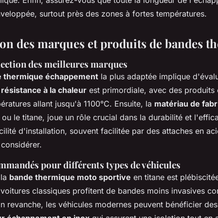
rmique. Enfin, assurez-vous que toute la longueur de l'écha
veloppée, surtout près des zones à fortes températures.
n des marques et produits de bandes t
élection des meilleures marques
 thermique échappement
la plus adaptée implique d'évalu
a
résistance à la chaleur
est primordiale, avec des produits
ératures allant jusqu'à 1100°C. Ensuite, la
matériau de fabr
 ou le titane, joue un rôle crucial dans la durabilité et l'effic
acilité d'installation, souvent facilitée par des attaches en a
 considérer.
mmandés pour différents types de véhicules
 la
bande thermique moto sportive
en titane est plébiscité
 voitures classiques profitent de bandes moins invasives c
 En revanche, les véhicules modernes peuvent bénéficier de