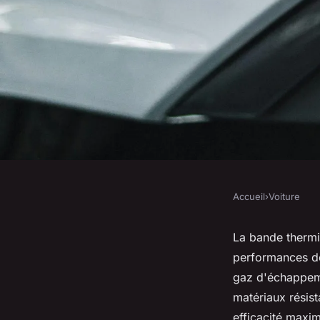
Accueil
›
Voiture
VOITURE
Bande thermique é
La bande thermi
performances de 
l'accessoire indispe
gaz d'échappeme
matériaux résist
efficacité maxim