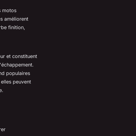
s motos
es améliorent
be finition,
ur et constituent
 d'échappement.
end populaires
 elles peuvent
e.
rer