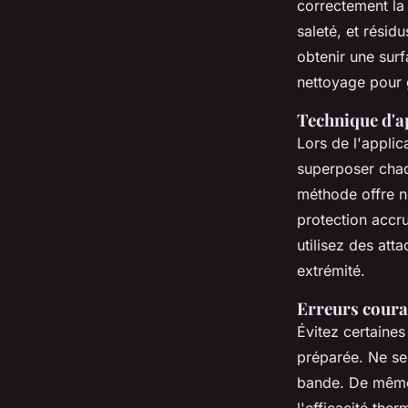
correctement la
saleté, et résid
obtenir une surfa
nettoyage pour g
Technique d'ap
Lors de l'applic
superposer chaq
méthode offre n
protection accru
utilisez des att
extrémité.
Erreurs couran
Évitez certaine
préparée. Ne se
bande. De même, 