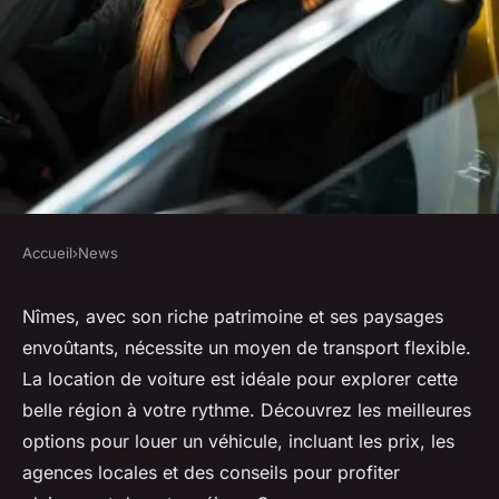
Accueil
›
News
NEWS
Découvrez les meilleures
Nîmes, avec son riche patrimoine et ses paysages
envoûtants, nécessite un moyen de transport flexible.
options de location de voiture
La location de voiture est idéale pour explorer cette
à nîmes
belle région à votre rythme. Découvrez les meilleures
options pour louer un véhicule, incluant les prix, les
Martin
•
21 janvier 2025
•
6 min de lecture
agences locales et des conseils pour profiter