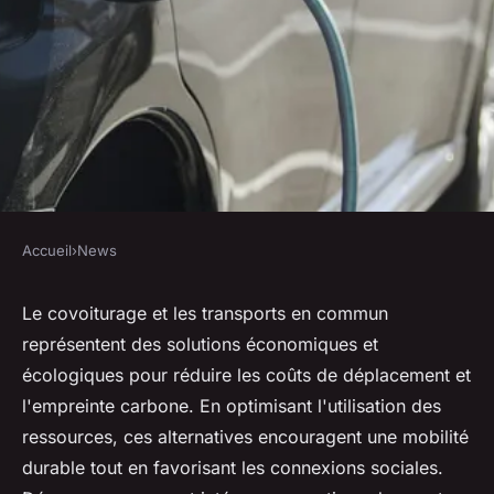
Accueil
›
News
NEWS
Covoiturage transport en
Le covoiturage et les transports en commun
représentent des solutions économiques et
commun : un choix
écologiques pour réduire les coûts de déplacement et
économique et vert
l'empreinte carbone. En optimisant l'utilisation des
ressources, ces alternatives encouragent une mobilité
Martin
•
6 novembre 2024
•
6 min de lecture
durable tout en favorisant les connexions sociales.