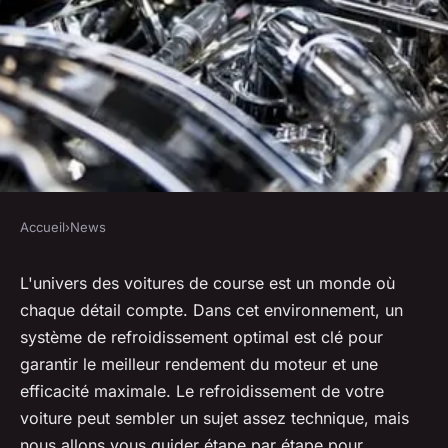
Accueil
›
News
NEWS
Comment optimiser le
L'univers des voitures de course est un monde où
chaque détail compte. Dans cet environnement, un
système de refroidissement
système de refroidissement optimal est clé pour
d'une voiture de course pour
garantir le meilleur rendement du moteur et une
des performances maximales?
efficacité maximale. Le refroidissement de votre
voiture peut sembler un sujet assez technique, mais
Martin
•
2 juin 2024
•
6 min de lecture
nous allons vous guider étape par étape pour