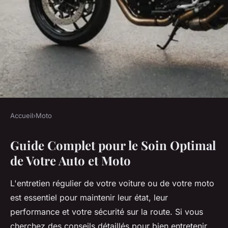
Accueil
›
Moto
MOTO
Guide Complet pour le Soin Optimal
Guide complet pour le soin
de Votre Auto et Moto
optimal de votre auto et moto
L'entretien régulier de votre voiture ou de votre moto
Martin
•
13 mars 2025
•
5 min de lecture
est essentiel pour maintenir leur état, leur
performance et votre sécurité sur la route. Si vous
cherchez des conseils détaillés pour bien entretenir