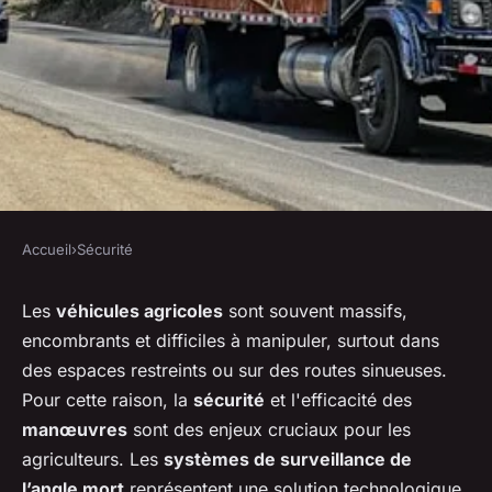
Accueil
›
Sécurité
SÉCURITÉ
Quels sont les avantages des
Les
véhicules agricoles
sont souvent massifs,
encombrants et difficiles à manipuler, surtout dans
systèmes de surveillance de
des espaces restreints ou sur des routes sinueuses.
l'angle mort pour les véhicules
Pour cette raison, la
sécurité
et l'efficacité des
agricoles?
manœuvres
sont des enjeux cruciaux pour les
agriculteurs. Les
systèmes de surveillance de
Martin
•
28 mai 2024
•
6 min de lecture
l’angle mort
représentent une solution technologique