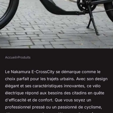
Accueil
›
Produits
PRODUITS
Nakamura e-crosscity : le vélo
Le Nakamura E-CrossCity se démarque comme le
choix parfait pour les trajets urbains. Avec son design
électrique idéal pour la ville
élégant et ses caractéristiques innovantes, ce vélo
électrique répond aux besoins des citadins en quête
Martin
•
1 janvier 2025
•
7 min de lecture
d'efficacité et de confort. Que vous soyez un
professionnel pressé ou un passionné de cyclisme,